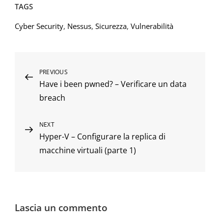
o
di
TAGS
o
Cyber Security
,
Nessus
,
Sicurezza
,
Vulnerabilità
k
Navigazione
Previous
PREVIOUS
Have i been pwned? – Verificare un data
Post
articoli
breach
Next
NEXT
Hyper-V – Configurare la replica di
Post
macchine virtuali (parte 1)
Lascia un commento