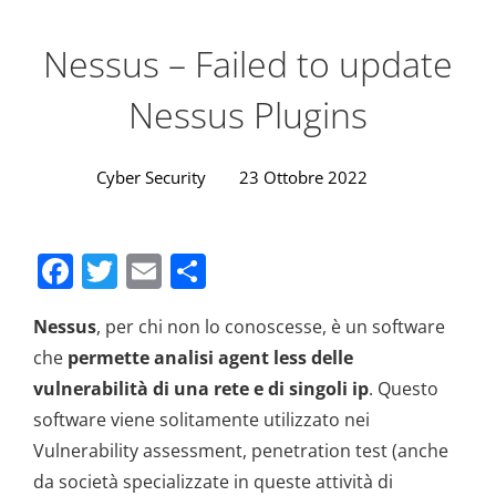
Nessus – Failed to update
Nessus Plugins
Cyber Security
23 Ottobre 2022
F
T
E
C
a
w
m
o
Nessus
, per chi non lo conoscesse, è un software
c
itt
ai
n
che
permette analisi agent less delle
e
er
l
di
vulnerabilità di una rete e di singoli ip
. Questo
b
vi
software viene solitamente utilizzato nei
o
di
Vulnerability assessment, penetration test (anche
o
da società specializzate in queste attività di