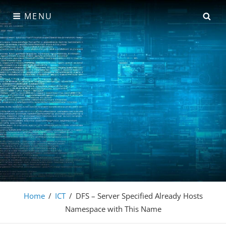
Skip
SE
MENU
to
content
Manuel Roccon
ICT & Cyber Security Specialist
Home
/
ICT
/
DFS – Server Specified Already Hosts
Namespace with This Name