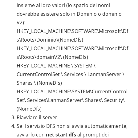
insieme ai loro valori (lo spazio dei nomi
dovrebbe esistere solo in Dominio o dominio
V2):
HKEY_LOCAL_MACHINE\SOFTWARE\Microsoft\Df
s\Roots\Dominio\(NomeDfs)
HKEY_LOCAL_MACHINE\SOFTWARE\Microsoft\Df
s\Roots\domainV2\ (NomeDfs)
HKEY_LOCAL_MACHINE \ SYSTEM \
CurrentControlSet \ Services \ LanmanServer \
Shares \ (NomeDfs)
HKEY_LOCAL_MACHINE\SYSTEM\CurrentControl
Set\ Services\LanmanServer\ Shares\ Security\
(NomeDfs)
Riavviare il server.
Se il servizio DFS non si avvia automaticamente,
avviarlo con
net start dfs
al prompt dei