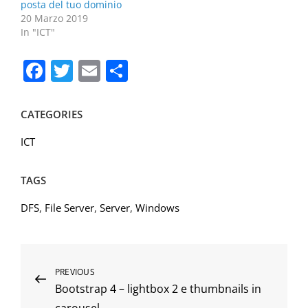
posta del tuo dominio
20 Marzo 2019
In "ICT"
F
T
E
C
a
w
m
o
c
itt
ai
n
CATEGORIES
e
er
l
di
ICT
b
vi
o
di
TAGS
o
DFS
,
File Server
,
Server
,
Windows
k
Navigazione
Previous
PREVIOUS
Bootstrap 4 – lightbox 2 e thumbnails in
Post
articoli